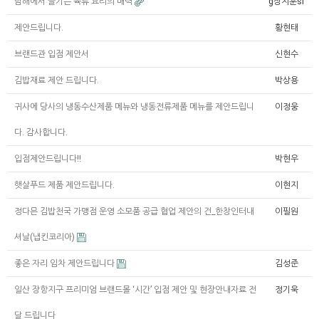
남해에서 즐기는 육류 요리의 매력
g장지훈si
제안드립니다.
황현태
브랜드관 입점 제안서
신현수
김밥재료 제안 드립니다.
박상용
귀사에 당사의 냉동수산제품 메뉴와 냉동전류제품 메뉴를 제안드립니
이정웅
다. 감사합니다.
입점제안드립니다!!
박현우
햇살푸드 제품 제안드립니다.
이현지
정다믄 김밥천국 가맹점 운영 소모품 공급 협업 제안의 건_한창인터내
이필원
셔날(냅킨코리아)
좋은 자리 임차 제안드립니다
김성준
일산 장항지구 프리미엄 브랜드몰 ‘시간’ 입점 제안 및 현장안내자료 전
정기욱
달 드립니다