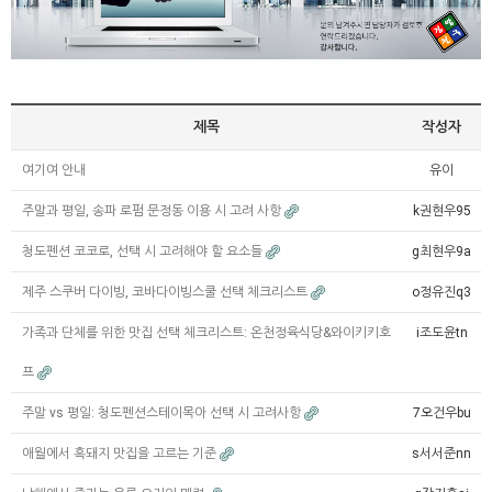
제목
작성자
여기여 안내
유이
주말과 평일, 송파 로펌 문정동 이용 시 고려 사항
k권현우95
청도펜션 코코로, 선택 시 고려해야 할 요소들
g최현우9a
제주 스쿠버 다이빙, 코바다이빙스쿨 선택 체크리스트
o정유진q3
가족과 단체를 위한 맛집 선택 체크리스트: 온천정육식당&와이키키호
i조도윤tn
프
주말 vs 평일: 청도펜션스테이목아 선택 시 고려사항
7오건우bu
애월에서 흑돼지 맛집을 고르는 기준
s서서준nn