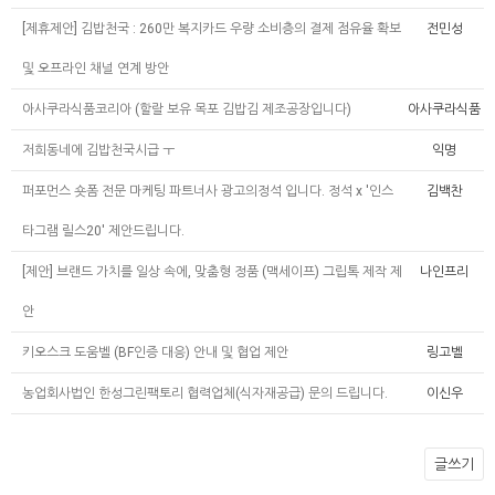
[제휴제안] 김밥천국 : 260만 복지카드 우량 소비층의 결제 점유율 확보
전민성
및 오프라인 채널 연계 방안
아사쿠라식품코리아 (할랄 보유 목포 김밥김 제조공장입니다)
아사쿠라식품
저희동네에 김밥천국시급 ㅜ
익명
퍼포먼스 숏폼 전문 마케팅 파트너사 광고의정석 입니다. 정석 x '인스
김백찬
타그램 릴스20' 제안드립니다.
[제안] 브랜드 가치를 일상 속에, 맞춤형 정품 (맥세이프) 그립톡 제작 제
나인프리
안
키오스크 도움벨 (BF인증 대응) 안내 및 협업 제안
링고벨
농업회사법인 한성그린팩토리 협력업체(식자재공급) 문의 드립니다.
이신우
글쓰기