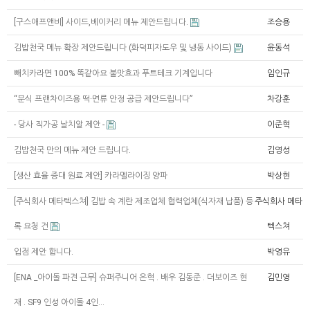
[구스애프앤비] 사이드,베이커리 메뉴 제안드립니다.
조승용
김밥천국 메뉴 확장 제안드립니다 (화덕피자도우 및 냉동 사이드)
윤동석
빼치카라면 100% 똑같아요 불맛효과 푸트테크 기계입니다
임인규
“분식 프랜차이즈용 떡·면류 안정 공급 제안드립니다”
차강훈
- 당사 직가공 날치알 제안 -
이준혁
김밥천국 만의 메뉴 제안 드립니다.
김영성
[생산 효율 증대 원료 제안] 카라멜라이징 양파
박상현
[주식회사 메타텍스쳐] 김밥 속 계란 제조업체 협력업체(식자재 납품) 등
주식회사 메타
록 요청 건
텍스쳐
입점 제안 합니다.
박영유
[ENA _아이돌 파견 근무] 슈퍼주니어 은혁 . 배우 김동준 . 더보이즈 현
김민영
재 . SF9 인성 아이돌 4인…