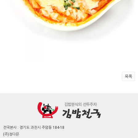
목록
전국본사 : 경기도 과천시 주암동 184-18
(주)정다믄