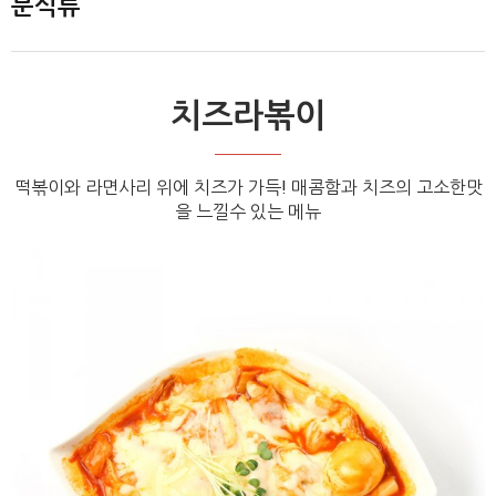
분식류
치즈라볶이
떡볶이와 라면사리 위에 치즈가 가득! 매콤함과 치즈의 고소한맛
을 느낄수 있는 메뉴