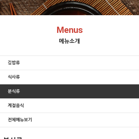
Menus
메뉴소개
김밥류
식사류
분식류
계절음식
전체메뉴보기