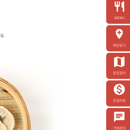
MENU
만두
매장찾기
창업절차
창업비용
가맹문의