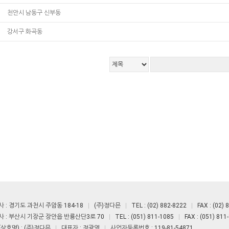
천안시 남동구 신부동
강서구 화곡동
 : 경기도 과천시 주암동 184-18
(주)정다믄
TEL : (02) 882-8222
FAX : (02) 
 : 부산시 기장군 장안읍 반룡산단3로 70
TEL : (051) 811-1085
FAX : (051) 811
상호명) : (주)정다믄
대표자 : 정광열
사업자등록번호 : 119-81-54871